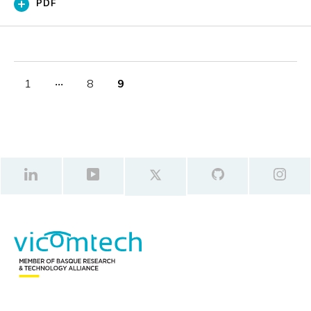
PDF
1
‧‧‧
8
9