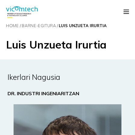
HOME
BARNE-EGITURA
LUIS UNZUETA IRURTIA
Luis Unzueta Irurtia
Ikerlari Nagusia
DR. INDUSTRI INGENIARITZAN