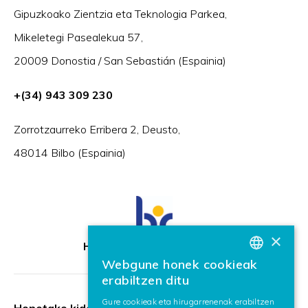
Gipuzkoako Zientzia eta Teknologia Parkea,
Mikeletegi Pasealekua 57,
20009 Donostia / San Sebastián (Espainia)
+(34) 943 309 230
Zorrotzaurreko Erribera 2, Deusto,
48014 Bilbo (Espainia)
×
HR Excellence in Research
Webgune honek cookieak
BASQUE
erabiltzen ditu
SPANISH
Gure cookieak eta hirugarrenenak erabiltzen
Honetako kidea: