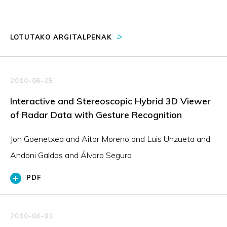
LOTUTAKO ARGITALPENAK
2010-06-25
Interactive and Stereoscopic Hybrid 3D Viewer
of Radar Data with Gesture Recognition
Jon Goenetxea and Aitor Moreno and Luis Unzueta and
Andoni Galdos and Álvaro Segura
PDF
2010-04-01