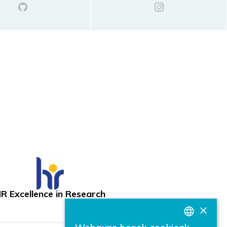
R Excellence in Research
×