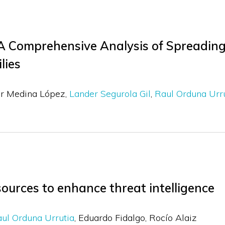
A Comprehensive Analysis of Spreading 
lies
er Medina López
Lander Segurola Gil
Raul Orduna Urr
ources to enhance threat intelligence
ul Orduna Urrutia
Eduardo Fidalgo
Rocío Alaiz