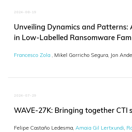
2024-08-19
Unveiling Dynamics and Patterns: 
in Low-Labelled Ransomware Fami
Francesco Zola
Mikel Gorricho Segura
Jon And
2024-07-29
WAVE-27K: Bringing together CTI s
Felipe Castaño Ledesma
Amaia Gil Lertxundi
Ra