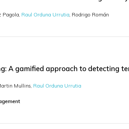
z Pagola
Raul Orduna Urrutia
Rodrigo Román
g: A gamified approach to detecting te
artin Mullins
Raul Orduna Urrutia
anagement