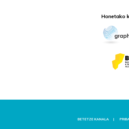
Honetako k
BETETZE KANALA
PRIB