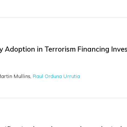
 Adoption in Terrorism Financing Inve
artin Mullins
Raul Orduna Urrutia