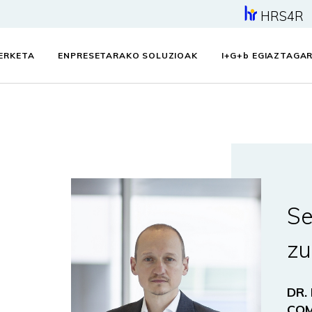
HRS4R
KERKETA
ENPRESETARAKO SOLUZIOAK
I+G+
b
EGIAZTAGAR
Se
zu
DR.
CO