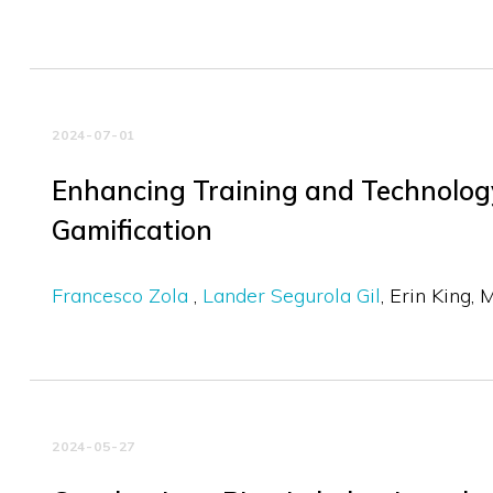
2024-07-01
Enhancing Training and Technology
Gamification
Francesco Zola
Lander Segurola Gil
Erin King
M
2024-05-27