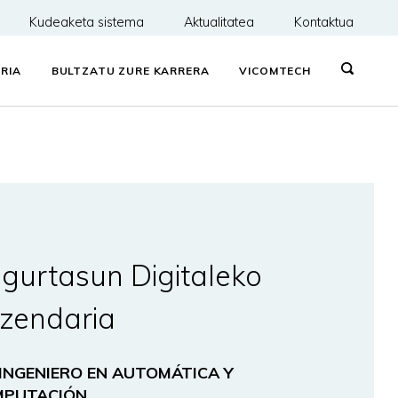
Kudeaketa sistema
Aktualitatea
Kontaktua
RIA
BULTZATU ZURE KARRERA
VICOMTECH
gurtasun Digitaleko
zendaria
 INGENIERO EN AUTOMÁTICA Y
MPUTACIÓN