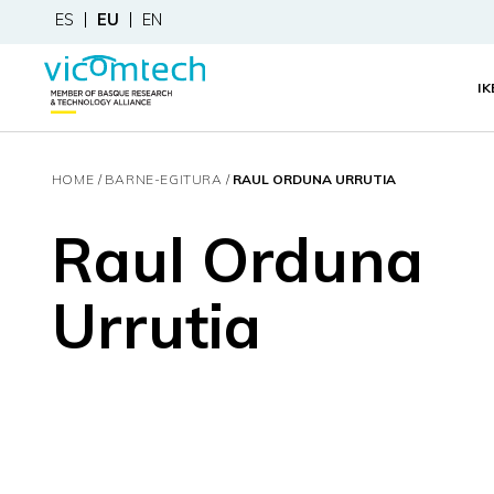
ES
EU
EN
I
HOME
BARNE-EGITURA
RAUL ORDUNA URRUTIA
Raul Orduna
Urrutia