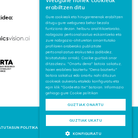
Webgune honek cookieak
BASQUE
erabiltzen ditu
SPANISH
idea:
Gure cookieak eta hirugarrenenak erabiltzen
ditugu gure webgunea behar bezala
ENGLISH
funtziona dezan, helburu analitikoetarako,
nabigazio pertsonalizatua eskaintzeko eta
zure nabigazio-ohituretan oinarritutako
profilaren araberako publizitate
pertsonalizatua erakusteko (adibidez,
bisitatutako orriak). Cookie guztiak onar
ditzazkezu, "Onartu dena" botoia sakatuz,
haien erabilera baztertu "Dena baztertu"
botoia sakatuz edo onartu nahi dituzun
cookieak aukeratu eta/edo konfiguratu eta
egin klik "Gorde eta Itxi" botoian. Informazio
gehiago gure
Cookie politikan
GUZTIAK ONARTU
GUZTIAK UKATU
ATUTASUN POLITIKA
COOKIEN POLITIKA
LEGE-OHARRA
KONFIGURATU