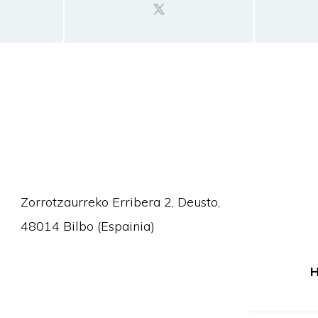
Zorrotzaurreko Erribera 2, Deusto,
48014 Bilbo (Espainia)
H