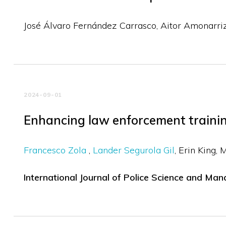
José Álvaro Fernández Carrasco
Aitor Amonarri
2024-09-01
Enhancing law enforcement trainin
Francesco Zola
Lander Segurola Gil
Erin King
M
International Journal of Police Science and M