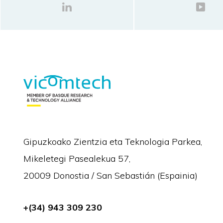
Gipuzkoako Zientzia eta Teknologia Parkea,
Mikeletegi Pasealekua 57,
20009 Donostia / San Sebastián (Espainia)
+(34) 943 309 230