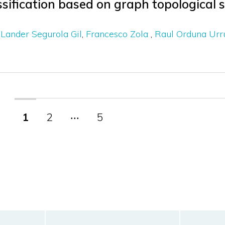
sification based on graph topological si
Lander Segurola Gil
Francesco Zola
Raul Orduna Urr
1
2
‧‧‧
5