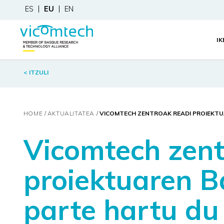
ES
EU
EN
I
< ITZULI
HOME
AKTUALITATEA
VICOMTECH ZENTROAK READI PROIEKTU
Vicomtech zen
proiektuaren B
parte hartu du 