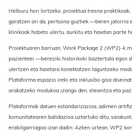
Helburu hori lortzeko, proiektua tresna praktikoak
garatzen ari da, pertsona guztiek —beren jatorria
klinikoak hobeto ulertu, aurkitu eta haietan parte h
Proiektuaren barruan, Work Package 2 (WP2)-k misi
pazienteei —bereziki historikoki baztertuta egon 
ulertzen eta haietara konektatzen laguntzeko modu
Plataforma espazio ireki eta inklusibo gisa diseina
arakatzeko modukoa izango den, eleanitza eta pazi
Plataformak datuen estandarizazioa, adimen artifiz
komunitatearen balidazioa uztartuko ditu, saiakun
erabilgarriagoa izan dadin. Azken urtean, WP2 kon