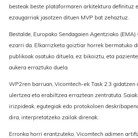
besteak beste plataformaren arkitektura definitu
ezaugarriak jasotzen dituen MVP bat zehaztuz.
Bestalde, Europako Sendagaien Agentziako (EMA) 
ezarri da. Elkarrizketa goiztiar horrek bermatuko
publikoak osatuko dituela, ez bikoiztu, eta pazient
aukera erraztuko duela.
WP2ren barruan, Vicomtech-ek Task 2.3 gidatzen d
ulertzea eta erabiltzea erraztean zentratuta. Saia
irizpideak, egutegiak edo protokoloen deskribapen
dira, interpretatzeko zailak direnak.
Erronka horri erantzuteko, Vicomtech adimen artifiz