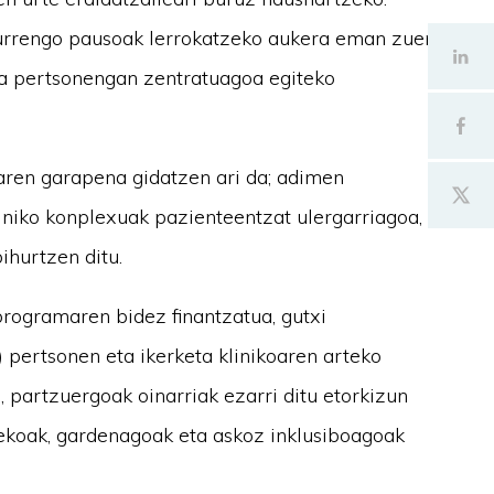
urrengo pausoak lerrokatzeko aukera eman zuen
eta pertsonengan zentratuagoa egiteko
aren garapena gidatzen ari da; adimen
kliniko konplexuak pazienteentzat ulergarriagoa,
ihurtzen ditu.
 programaren bidez finantzatua, gutxi
 pertsonen eta ikerketa klinikoaren arteko
partzuergoak oinarriak ezarri ditu etorkizun
zekoak, gardenagoak eta askoz inklusiboagoak