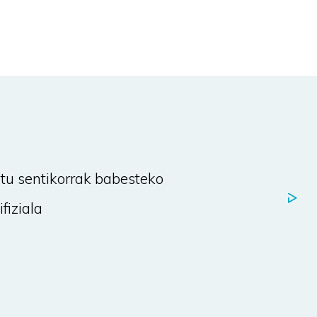
a
tu sentikorrak babesteko
fiziala