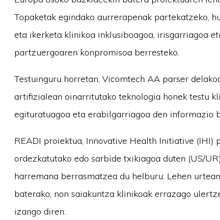
Topaketak egindako aurrerapenak partekatzeko, h
eta ikerketa klinikoa inklusiboagoa, irisgarriagoa 
partzuergoaren konpromisoa berresteko.
Testuinguru horretan, Vicomtech AA parser delako
artifizialean oinarritutako teknologia honek testu 
egituratuagoa eta erabilgarriagoa den informazio b
READI proiektua, Innovative Health Initiative (IHI)
ordezkatutako edo sarbide txikiagoa duten (US/UR)
harremana berrasmatzea du helburu. Lehen urtean, 
baterako, non saiakuntza klinikoak errazago ulert
izango diren.