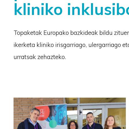
kliniko inklusi
Topaketak Europako bazkideak bildu zituen
ikerketa kliniko irisgarriago, ulergarriago
urratsak zehazteko.