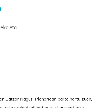
o
zeko eta
n Batzar Nagusi Plenarioan parte hartu zuen,
n urte eraldatzaileari buruz hausnartzeko.