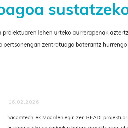
boagoa sustatzek
 proiektuaren lehen urteko aurrerapenak aztert
 eta pertsonengan zentratuago baterantz hurrengo
16.02.2026
Vicomtech-ek Madrilen egin zen READI proiektuare
Europa osoko bazkideekin batera proiektuaren lehe