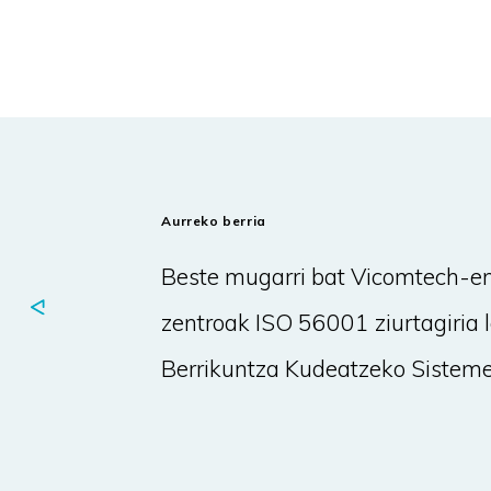
Aurreko berria
Beste mugarri bat Vicomtech-en
zentroak ISO 56001 ziurtagiria 
Berrikuntza Kudeatzeko Sistem