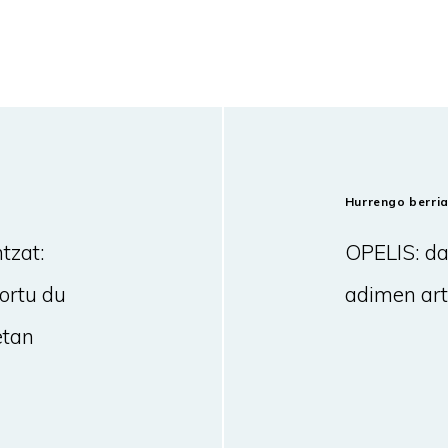
Hurrengo berri
tzat:
OPELIS: da
lortu du
adimen arti
etan