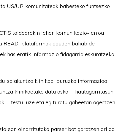
z eta US/UR komunitateak babesteko funtsezko
CTIS taldearekin lehen komunikazio-lerroa
 du READI plataformak dauden baliabide
eek hasieratik informazio fidagarria eskuratzeko
u, saiakuntza klinikoei buruzko informazioa
kuntza klinikoetako datu asko —hautagarritasun-
ak— testu luze eta egituratu gabeetan agertzen
ialean oinarritutako parser bat garatzen ari da,