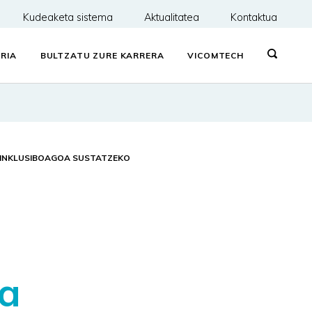
Kudeaketa sistema
Aktualitatea
Kontaktua
RIA
BULTZATU ZURE KARRERA
VICOMTECH
O INKLUSIBOAGOA SUSTATZEKO
ta