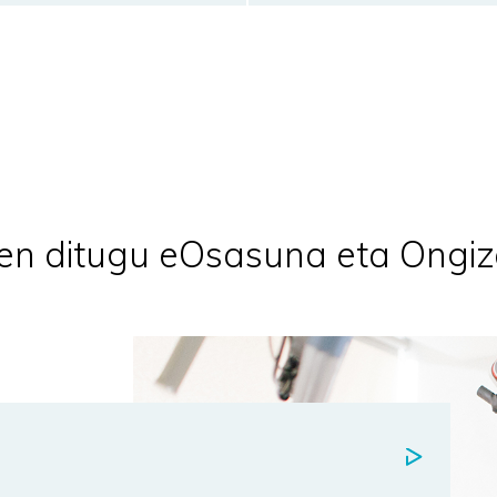
tzen ditugu eOsasuna eta Ong