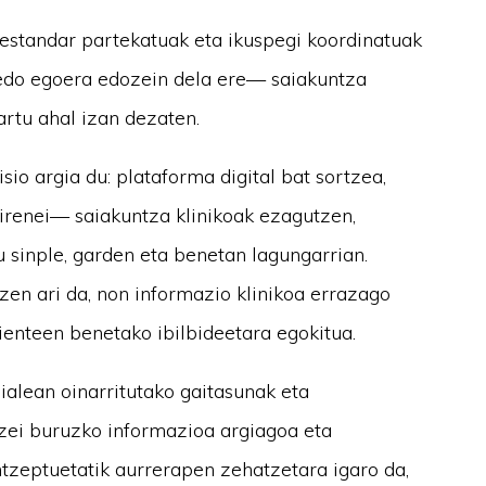
, estandar partekatuak eta ikuspegi koordinatuak
 edo egoera edozein dela ere— saiakuntza
artu ahal izan dezaten.
o argia du: plataforma digital bat sortzea,
direnei— saiakuntza klinikoak ezagutzen,
 sinple, garden eta benetan lagungarrian.
tzen ari da, non informazio klinikoa errazago
enteen benetako ibilbideetara egokitua.
ialean oinarritutako gaitasunak eta
tzei buruzko informazioa argiagoa eta
tzeptuetatik aurrerapen zehatzetara igaro da,