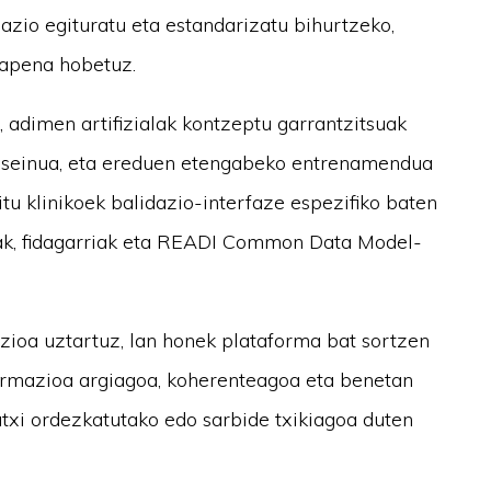
zio egituratu eta estandarizatu bihurtzeko,
zapena hobetuz.
 adimen artifizialak kontzeptu garrantzitsuak
 diseinua, eta ereduen etengabeko entrenamendua
tu klinikoek balidazio-interfaze espezifiko baten
zak, fidagarriak eta READI Common Data Model-
azioa uztartuz, lan honek plataforma bat sortzen
formazioa argiagoa, koherenteagoa eta benetan
utxi ordezkatutako edo sarbide txikiagoa duten