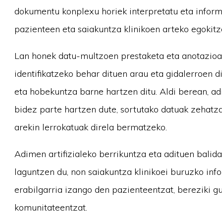
dokumentu konplexu horiek interpretatu eta informa
pazienteen eta saiakuntza klinikoen arteko egokit
Lan honek datu-multzoen prestaketa eta anotazioa,
identifikatzeko behar dituen arau eta gidalerroen
eta hobekuntza barne hartzen ditu. Aldi berean, adi
bidez parte hartzen dute, sortutako datuak zehat
arekin lerrokatuak direla bermatzeko.
Adimen artifizialeko berrikuntza eta adituen balid
laguntzen du, non saiakuntza klinikoei buruzko in
erabilgarria izango den pazienteentzat, bereziki g
komunitateentzat.