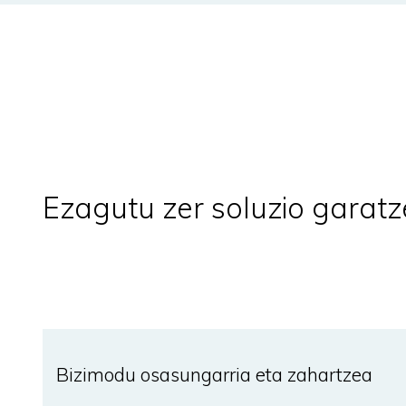
Ezagutu zer soluzio gara
Bizimodu osasungarria eta zahartzea