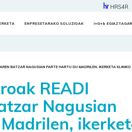
HRS4R
KERKETA
ENPRESETARAKO SOLUZIOAK
I+G+
b
EGIAZTAGAR
AREN BATZAR NAGUSIAN PARTE HARTU DU MADRILEN, IKERKETA KLINIK
troak READI
atzar Nagusian
Madrilen, ikerke