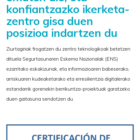
konfiantzazko ikerketa-
zentro gisa duen
posizioa indartzen du
Ziurtagiriak frogatzen du zentro teknologikoak betetzen
dituela Segurtasunaren Eskema Nazionalak (ENS)
ezarritako eskakizunak, eta informazioaren babeserako,
arriskuaren kudeaketarako eta erresilientzia digitalerako
estandarrik gorenekin berrikuntza-proiektuak garatzeko
duen gaitasuna sendotzen du.