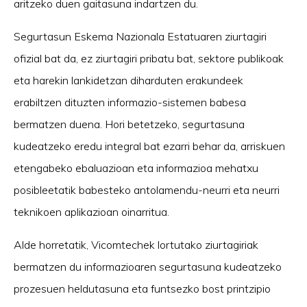
aritzeko duen gaitasuna indartzen du.
Segurtasun Eskema Nazionala Estatuaren ziurtagiri
ofizial bat da, ez ziurtagiri pribatu bat, sektore publikoak
eta harekin lankidetzan diharduten erakundeek
erabiltzen dituzten informazio-sistemen babesa
bermatzen duena. Hori betetzeko, segurtasuna
kudeatzeko eredu integral bat ezarri behar da, arriskuen
etengabeko ebaluazioan eta informazioa mehatxu
posibleetatik babesteko antolamendu-neurri eta neurri
teknikoen aplikazioan oinarritua.
Alde horretatik, Vicomtechek lortutako ziurtagiriak
bermatzen du informazioaren segurtasuna kudeatzeko
prozesuen heldutasuna eta funtsezko bost printzipio