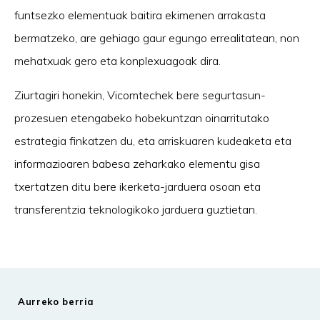
funtsezko elementuak baitira ekimenen arrakasta
bermatzeko, are gehiago gaur egungo errealitatean, non
mehatxuak gero eta konplexuagoak dira.
Ziurtagiri honekin, Vicomtechek bere segurtasun-
prozesuen etengabeko hobekuntzan oinarritutako
estrategia finkatzen du, eta arriskuaren kudeaketa eta
informazioaren babesa zeharkako elementu gisa
txertatzen ditu bere ikerketa-jarduera osoan eta
transferentzia teknologikoko jarduera guztietan.
Aurreko berria