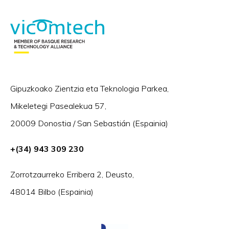
Gipuzkoako Zientzia eta Teknologia Parkea,
Mikeletegi Pasealekua 57,
20009 Donostia / San Sebastián (Espainia)
+(34) 943 309 230
Zorrotzaurreko Erribera 2, Deusto,
48014 Bilbo (Espainia)