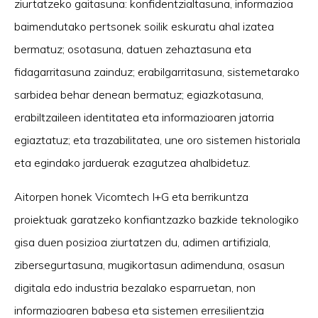
ziurtatzeko gaitasuna: konfidentzialtasuna, informazioa
baimendutako pertsonek soilik eskuratu ahal izatea
bermatuz; osotasuna, datuen zehaztasuna eta
fidagarritasuna zainduz; erabilgarritasuna, sistemetarako
sarbidea behar denean bermatuz; egiazkotasuna,
erabiltzaileen identitatea eta informazioaren jatorria
egiaztatuz; eta trazabilitatea, une oro sistemen historiala
eta egindako jarduerak ezagutzea ahalbidetuz.
Aitorpen honek Vicomtech I+G eta berrikuntza
proiektuak garatzeko konfiantzazko bazkide teknologiko
gisa duen posizioa ziurtatzen du, adimen artifiziala,
zibersegurtasuna, mugikortasun adimenduna, osasun
digitala edo industria bezalako esparruetan, non
informazioaren babesa eta sistemen erresilientzia