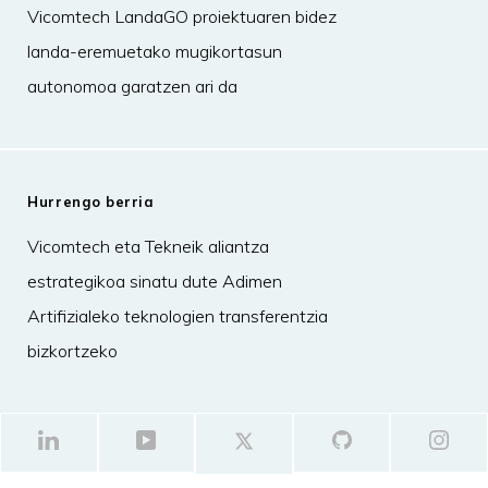
Vicomtech LandaGO proiektuaren bidez
landa-eremuetako mugikortasun
autonomoa garatzen ari da
Hurrengo berria
Vicomtech eta Tekneik aliantza
estrategikoa sinatu dute Adimen
Artifizialeko teknologien transferentzia
bizkortzeko