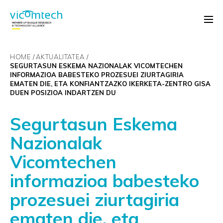
HOME
AKTUALITATEA
SEGURTASUN ESKEMA NAZIONALAK VICOMTECHEN
INFORMAZIOA BABESTEKO PROZESUEI ZIURTAGIRIA
EMATEN DIE, ETA KONFIANTZAZKO IKERKETA-ZENTRO GISA
DUEN POSIZIOA INDARTZEN DU
Segurtasun Eskema
Nazionalak
Vicomtechen
informazioa babesteko
prozesuei ziurtagiria
ematen die, eta