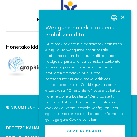
×
HR Excellence in Research
Webgune honek cookieak
BASQUE
erabiltzen ditu
SPANISH
Gure cookieak eta hirugarrenenak erabiltzen
Honetako kidea:
ditugu gure webgunea behar bezala
ENGLISH
funtziona dezan, helburu analitikoetarako,
nabigazio pertsonalizatua eskaintzeko eta
zure nabigazio-ohituretan oinarritutako
profilaren araberako publizitate
pertsonalizatua erakusteko (adibidez,
bisitatutako orriak). Cookie guztiak onar
ditzazkezu, "Onartu dena" botoia sakatuz,
haien erabilera baztertu "Dena baztertu"
botoia sakatuz edo onartu nahi dituzun
© VICOMTECH.
Eskubide guztiak erreserbaturik.
cookieak aukeratu eta/edo konfiguratu eta
egin klik "Gorde eta Itxi" botoian. Informazio
gehiago gure
Cookie politikan
BETETZE KANALA
GUZTIAK ONARTU