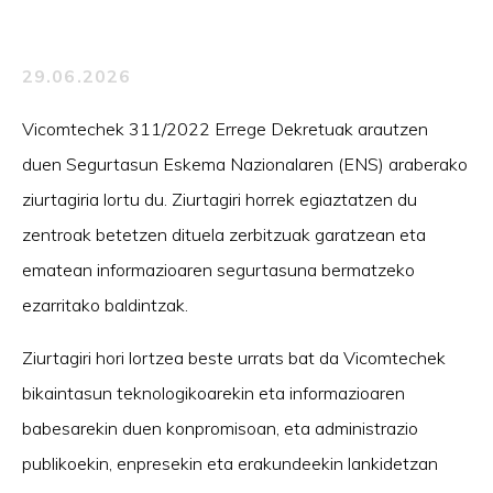
29.06.2026
Vicomtechek 311/2022 Errege Dekretuak arautzen
duen Segurtasun Eskema Nazionalaren (ENS) araberako
ziurtagiria lortu du. Ziurtagiri horrek egiaztatzen du
zentroak betetzen dituela zerbitzuak garatzean eta
ematean informazioaren segurtasuna bermatzeko
ezarritako baldintzak.
Ziurtagiri hori lortzea beste urrats bat da Vicomtechek
bikaintasun teknologikoarekin eta informazioaren
babesarekin duen konpromisoan, eta administrazio
publikoekin, enpresekin eta erakundeekin lankidetzan