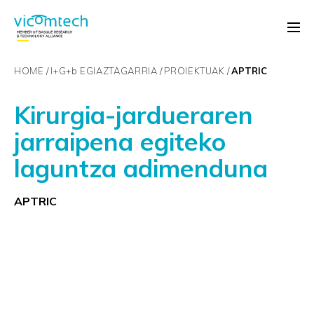
HOME
I+G+
b
EGIAZTAGARRIA
PROIEKTUAK
APTRIC
Kirurgia-jardueraren
jarraipena egiteko
laguntza adimenduna
APTRIC