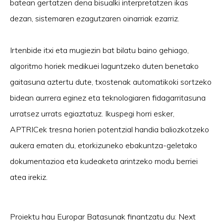
batean gertatzen dena bisualki interpretatzen ikas
dezan, sistemaren ezagutzaren oinarriak ezarriz.
Irtenbide itxi eta mugiezin bat bilatu baino gehiago,
algoritmo horiek medikuei laguntzeko duten benetako
gaitasuna aztertu dute, txostenak automatikoki sortzeko
bidean aurrera eginez eta teknologiaren fidagarritasuna
urratsez urrats egiaztatuz. Ikuspegi horri esker,
APTRICek tresna horien potentzial handia baliozkotzeko
aukera ematen du, etorkizuneko ebakuntza-geletako
dokumentazioa eta kudeaketa arintzeko modu berriei
atea irekiz.
Proiektu hau Europar Batasunak finantzatu du: Next