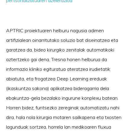
pertsonalizatuaren azelerazioa
APTRIC proiektuaren helburu nagusia adimen
artifizialean oinarritutako soluzio bat diseinatzea eta
garatzea da, bideo kirurgiko zenitalak automatikoki
aztertzeko gai dena. Tresna honen helburua da
informazio kliniko egituratua ateratzea irudietatik
abiatuta, eta frogatzea Deep Learning ereduak
(ikaskuntza sakona) aplikatzea bideragarria dela
ebakuntza-gela bezalako ingurune konplexu batean.
Horren bidez, funtsezko zereginak automatizatu nahi
dira, hala nola kirurgia motaren sailkapena eta txosten
lagunduak sortzea, horrela lan medikoaren fluxua