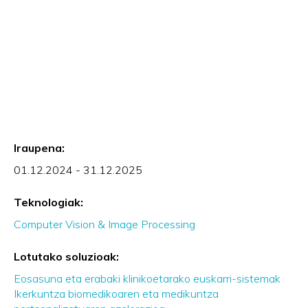
Iraupena:
01.12.2024 - 31.12.2025
Teknologiak:
Computer Vision & Image Processing
Lotutako soluzioak:
Eosasuna eta erabaki klinikoetarako euskarri-sistemak
Ikerkuntza biomedikoaren eta medikuntza