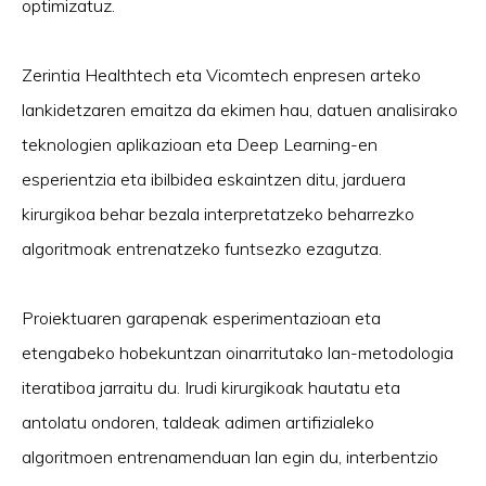
optimizatuz.
Zerintia Healthtech eta Vicomtech enpresen arteko
lankidetzaren emaitza da ekimen hau, datuen analisirako
teknologien aplikazioan eta Deep Learning-en
esperientzia eta ibilbidea eskaintzen ditu, jarduera
kirurgikoa behar bezala interpretatzeko beharrezko
algoritmoak entrenatzeko funtsezko ezagutza.
Proiektuaren garapenak esperimentazioan eta
etengabeko hobekuntzan oinarritutako lan-metodologia
iteratiboa jarraitu du. Irudi kirurgikoak hautatu eta
antolatu ondoren, taldeak adimen artifizialeko
algoritmoen entrenamenduan lan egin du, interbentzio