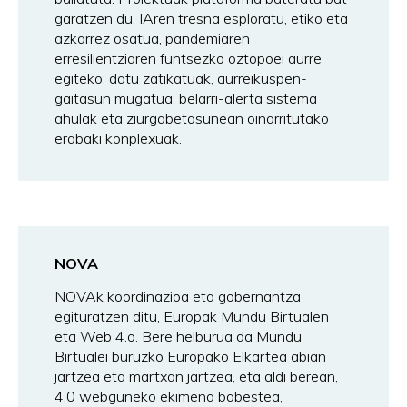
garatzen du, IAren tresna esploratu, etiko eta
azkarrez osatua, pandemiaren
erresilientziaren funtsezko oztopoei aurre
egiteko: datu zatikatuak, aurreikuspen-
gaitasun mugatua, belarri-alerta sistema
ahulak eta ziurgabetasunean oinarritutako
erabaki konplexuak.
NOVA
NOVAk koordinazioa eta gobernantza
egituratzen ditu, Europak Mundu Birtualen
eta Web 4.o. Bere helburua da Mundu
Birtualei buruzko Europako Elkartea abian
jartzea eta martxan jartzea, eta aldi berean,
4.0 webguneko ekimena babestea,