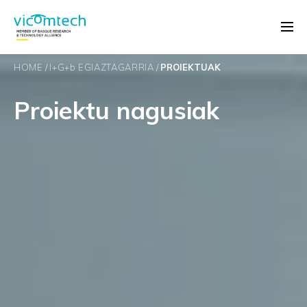
HOME
I+G+
b
EGIAZTAGARRIA
PROIEKTUAK
Proiektu nagusiak