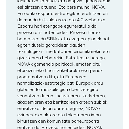
lankidetza-ereduak eta adopzio-gudarosteak
eskaintzen dituena. Eta bere muina, NOVA,
Europako esparru estrategikoa eraikitzen ari
da mundu birtualetarako eta 4.0 weberako.
Esparru hori etengabe eguneratuko da
prozesu arin baten bidez. Prozesu horrek
bermatzen du SRIAk eta ezarpen-planek bat
egiten dutela gorabidean dauden
teknologiekin, merkatuaren dinamikarekin eta
gizartearen beharrekin. Estrategiaz harago,
NOVAk gomendio politikoak ematen ditu,
etorkizuneko finantzaketarako ekarpenak
programatzen ditu, eta Europaren
normalizazio-estrategia bat, Europak arau
globalen formatzaile gisa duen zeregina
sendotzen duena. Industriaren, ikerketaren,
akademiaren eta berritzaileen artean zubiak
eraikitzeko ideian aurrera eginez, NOVAk
ezinbesteko aktore eta talentuaren iman
bihurtzen den komunitate paneuroparra
eratzen du. Prozesu honen bidez, NOVAk