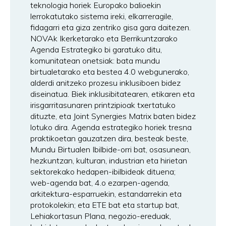
teknologia horiek Europako balioekin
lerrokatutako sistema ireki, elkarreragile,
fidagarri eta giza zentriko gisa gara daitezen.
NOVAk Ikerketarako eta Berrikuntzarako
Agenda Estrategiko bi garatuko ditu,
komunitatean onetsiak: bata mundu
birtualetarako eta bestea 4.0 webgunerako,
alderdi anitzeko prozesu inklusiboen bidez
diseinatua. Biek inklusibitatearen, etikaren eta
irisgarritasunaren printzipioak txertatuko
dituzte, eta Joint Synergies Matrix baten bidez
lotuko dira. Agenda estrategiko horiek tresna
praktikoetan gauzatzen dira, besteak beste,
Mundu Birtualen Ibilbide-orri bat, osasunean,
hezkuntzan, kulturan, industrian eta hirietan
sektorekako hedapen-ibilbideak dituena;
web-agenda bat, 4.o ezarpen-agenda,
arkitektura-esparruekin, estandarrekin eta
protokolekin; eta ETE bat eta startup bat,
Lehiakortasun Plana, negozio-ereduak,