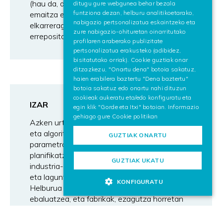
(hau da, datuak, kodea, esperimentuak,
ditugu gure webgunea behar bezala
ENGLISH
funtziona dezan, helburu analitikoetarako,
emaitza esperimentalak eta FDOak), eta
nabigazio pertsonalizatua eskaintzeko eta
elkarreragingarri bihurtzen dituzte, bai
zure nabigazio-ohituretan oinarritutako
errepositorioen barruan bai zeharka.
profilaren araberako publizitate
pertsonalizatua erakusteko (adibidez,
bisitatutako orriak). Cookie guztiak onar
ditzazkezu, "Onartu dena" botoia sakatuz,
haien erabilera baztertu "Dena baztertu"
botoia sakatuz edo onartu nahi dituzun
cookieak aukeratu eta/edo konfiguratu eta
IZAR
egin klik "Gorde eta Itxi" botoian. Informazio
gehiago gure
Cookie politikan
Azken urteetan fabrikari aplikatutako modelo
eta algoritmo asko garatu dira, makinaren
GUZTIAK ONARTU
parametroak konfiguratzea edo ekoizpena
planifikatzea bezalako helburuekin. Hala ere,
GUZTIAK UKATU
industria-ingurunean oso gutxi erabiltzen dira,
eta laguntza-tresnetara mugatzen dira.
KONFIGURATU
Helburua da ezagutza aditua atzematea eta
ebaluatzea, eta fabrikak, ezagutza horretan
oinarrituta, etengabe hipotesi berriak eta
hobetzeko aukerak azter ditzan ahalbidetzea.