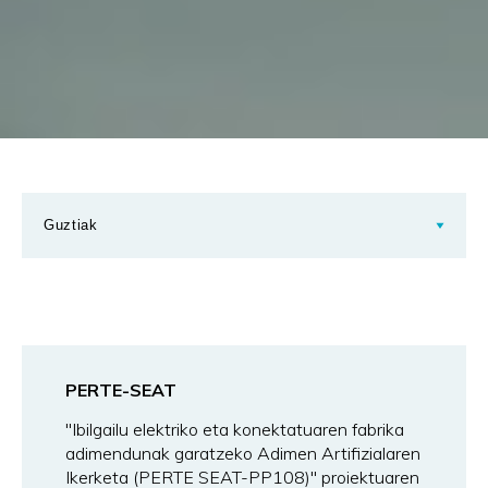
PERTE-SEAT
"Ibilgailu elektriko eta konektatuaren fabrika
adimendunak garatzeko Adimen Artifizialaren
Ikerketa (PERTE SEAT-PP108)" proiektuaren