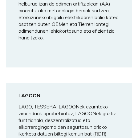
helburua izan da adimen artifizialean (AA)
oinarritutako metodologia berriak sortzea,
etorkizuneko ibilgailu elektrikoaren balio katea
osatzen duten OEMen eta Tierren lantegi
adimendunen lehiakortasuna eta efizientzia
handitzeko.
LAGOON
LAGO, TESSERA, LAGOONek ezarritako
zimenduak aprobetxatuz, LAGOONek guztiz
funtzionala, deszentralizatua eta
elkarreragingarria den segurtasun arloko
ikerketa datuen biltegi komun bat (RDR)