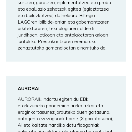
sortzea, garatzea, inplementatzea eta proba
eta ebaluazio zehatzak egitea (egiaztatzea
eta bailozkotzea) du helburu. Biltegia
LAGOren ibilbide-orrian eta gobernantzaren,
arkitekturaren, teknologiaren, alderdi
juridikoen, etikoen eta antolaketaren arloan
lantokiko Prestakuntzaren eremurako
zehaztutako gomendioetan oinarrituko da.
AURORAI
AURORAIk indartu egiten du EBk
etorkizuneko pandemien aurka azkar eta
eraginkortasunez jarduteko duen gaitasuna,
patogeno ezezagunak barne (X gaixotasuna),
AI eta kalitate handiko datu fidagarriak
baliatuta. Proiektuak plataforma bateratu bat