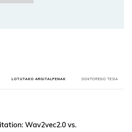
LOTUTAKO ARGITALPENAK
DOKTOREGO TESIA
itation: Wav2vec2.0 vs.