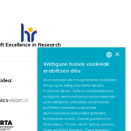
R Excellence in Research
×
Webgune honek cookieak
BASQUE
erabiltzen ditu
SPANISH
idea:
Gure cookieak eta hirugarrenenak erabiltzen
ditugu gure webgunea behar bezala
ENGLISH
funtziona dezan, helburu analitikoetarako,
nabigazio pertsonalizatua eskaintzeko eta
zure nabigazio-ohituretan oinarritutako
profilaren araberako publizitate
pertsonalizatua erakusteko (adibidez,
bisitatutako orriak). Cookie guztiak onar
ditzazkezu, "Onartu dena" botoia sakatuz,
haien erabilera baztertu "Dena baztertu"