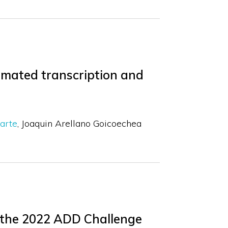
omated transcription and
arte
Joaquin Arellano Goicoechea
 the 2022 ADD Challenge