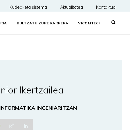
Kudeaketa sistema
Aktualitatea
Kontaktua
RIA
BULTZATU ZURE KARRERA
VICOMTECH
nior Ikertzailea
 INFORMATIKA INGENIARITZAN