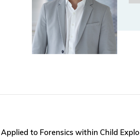
pplied to Forensics within Child Explo