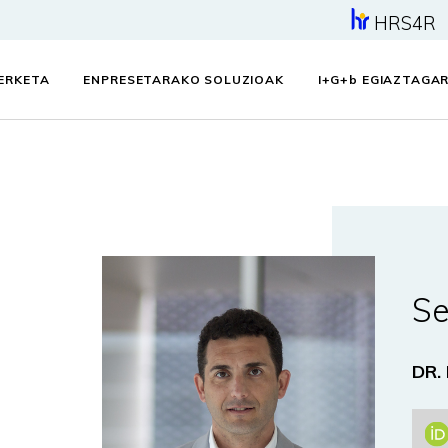
HRS4R
KERKETA
ENPRESETARAKO SOLUZIOAK
I+G+
b
EGIAZTAGAR
Se
DR.