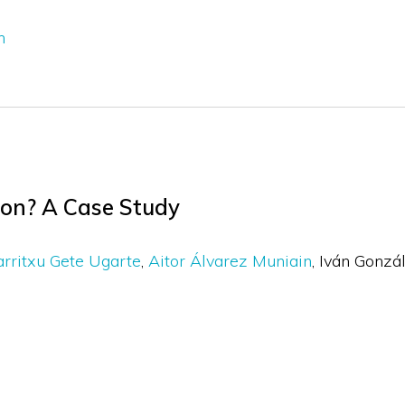
n
ion? A Case Study
rritxu Gete Ugarte
Aitor Álvarez Muniain
Iván Gonzá