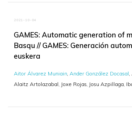
2021-10-04
GAMES: Automatic generation of m
Basqu // GAMES: Generación automá
euskera
Aitor Álvarez Muniain
Ander González Docasal
Alaitz Artolazabal
Joxe Rojas
Josu Azpillaga
Ib