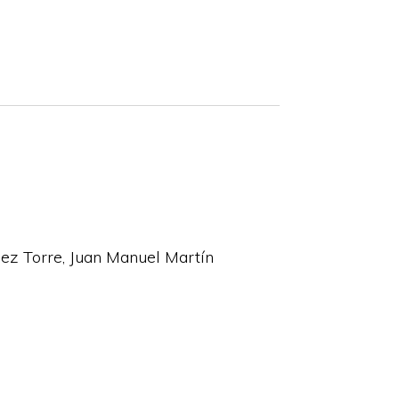
lez Torre
Juan Manuel Martín