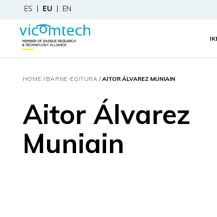
ES
EU
EN
I
HOME
BARNE-EGITURA
AITOR ÁLVAREZ MUNIAIN
Aitor Álvarez
Muniain