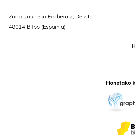
Zorrotzaurreko Erribera 2, Deusto,
48014 Bilbo (Espainia)
H
Honetako k