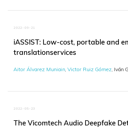
2022-09-21
iASSIST: Low-cost, portable and 
translationservices
Aitor Álvarez Muniain
Victor Ruiz Gómez
Iván 
2022-05-23
The Vicomtech Audio Deepfake Det