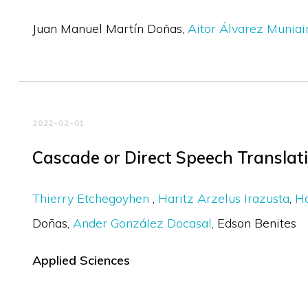
Juan Manuel Martín Doñas
Aitor Álvarez Muniai
2022-02-01
Cascade or Direct Speech Translat
Thierry Etchegoyhen
Haritz Arzelus Irazusta
Ha
Doñas
Ander González Docasal
Edson Benites
Applied Sciences