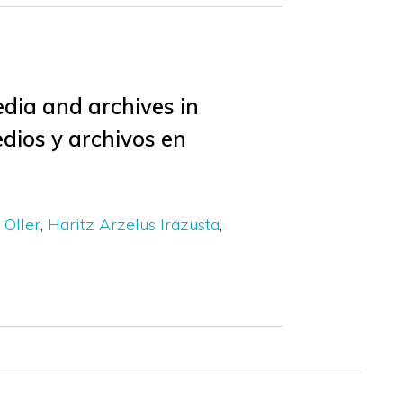
dia and archives in
dios y archivos en
 Oller
Haritz Arzelus Irazusta