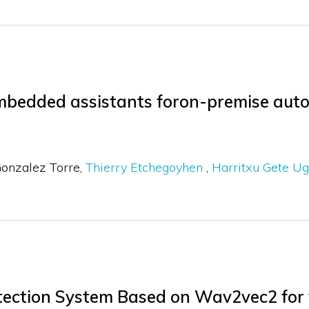
embedded assistants foron-premise aut
Gonzalez Torre
Thierry Etchegoyhen
Harritxu Gete Ug
ection System Based on Wav2vec2 for