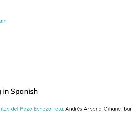
ain
 in Spanish
ntza del Pozo Echezarreta
Andrés Arbona
Oihane Iba