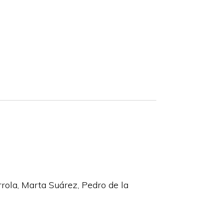
rrola
Marta Suárez
Pedro de la