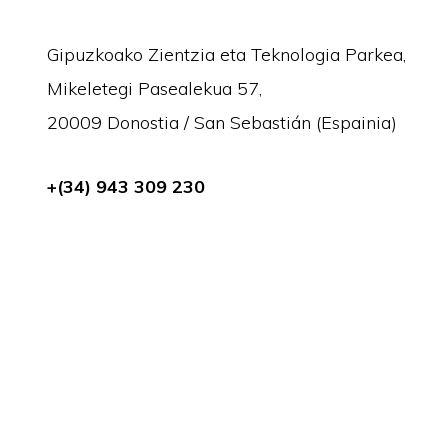
Gipuzkoako Zientzia eta Teknologia Parkea,
Mikeletegi Pasealekua 57,
20009 Donostia / San Sebastián (Espainia)
+(34) 943 309 230