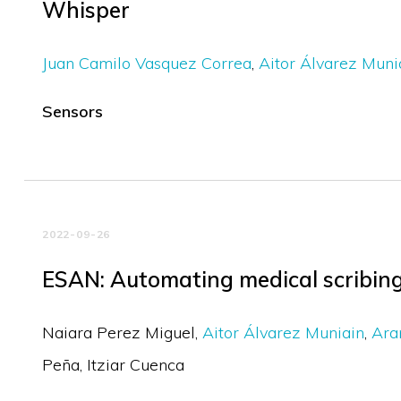
Whisper
Juan Camilo Vasquez Correa
Aitor Álvarez Muni
Sensors
2022-09-26
ESAN: Automating medical scribing
Naiara Perez Miguel
Aitor Álvarez Muniain
Ara
Peña
Itziar Cuenca