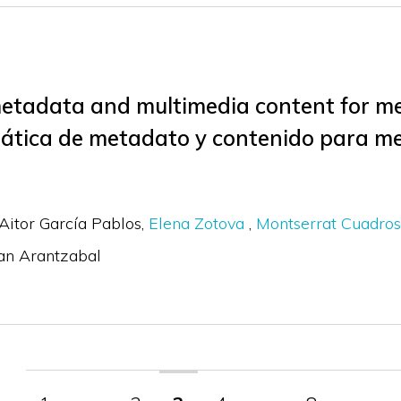
etadata and multimedia content for me
tica de metadato y contenido para me
Aitor García Pablos
Elena Zotova
Montserrat Cuadros
an Arantzabal