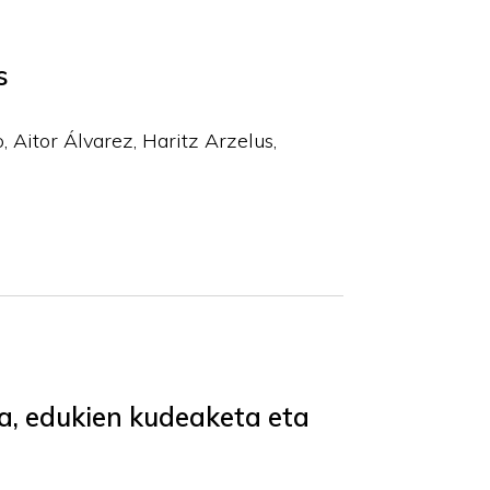
s
o, Aitor Álvarez, Haritz Arzelus,
a, edukien kudeaketa eta