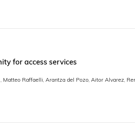
ity for access services
ni, Matteo Raffaelli, Arantza del Pozo, Aitor Alvarez, R