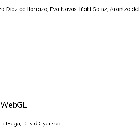
za Díaz de Ilarraza, Eva Navas, iñaki Sainz, Arantza de
in WebGL
 Urteaga, David Oyarzun