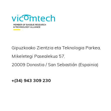
Gipuzkoako Zientzia eta Teknologia Parkea,
Mikeletegi Pasealekua 57,
20009 Donostia / San Sebastián (Espainia)
+(34) 943 309 230