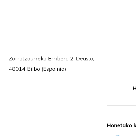
Zorrotzaurreko Erribera 2, Deusto,
48014 Bilbo (Espainia)
H
Honetako k