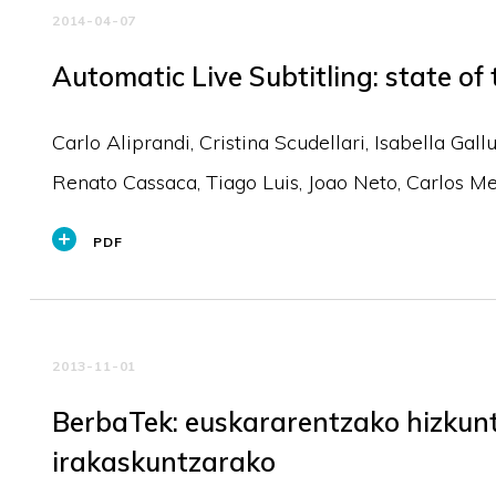
2014-04-07
Automatic Live Subtitling: state of
Carlo Aliprandi, Cristina Scudellari, Isabella Gall
Renato Cassaca, Tiago Luis, Joao Neto, Carlos Me
PDF
2013-11-01
BerbaTek: euskararentzako hizkunt
irakaskuntzarako