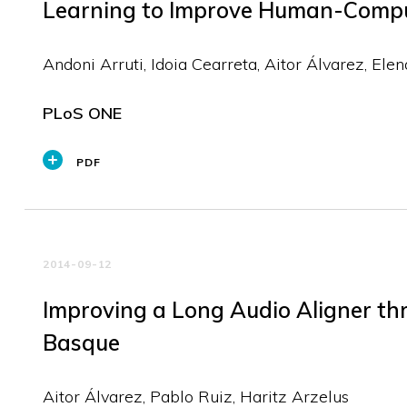
Learning to Improve Human-Comput
Andoni Arruti, Idoia Cearreta, Aitor Álvarez, Elen
PLoS ONE
PDF
2014-09-12
Improving a Long Audio Aligner th
Basque
Aitor Álvarez, Pablo Ruiz, Haritz Arzelus