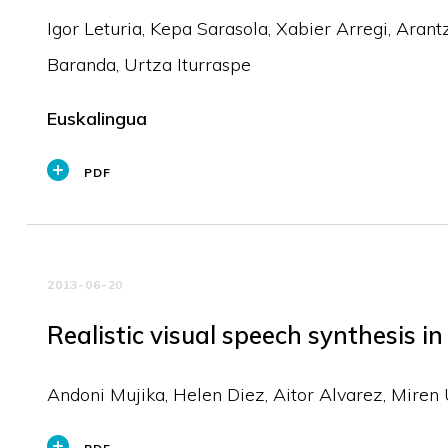
Igor Leturia, Kepa Sarasola, Xabier Arregi, Arant
Baranda, Urtza Iturraspe
Euskalingua
PDF
2013-06-20
Realistic visual speech synthesis 
Andoni Mujika, Helen Diez, Aitor Alvarez, Miren