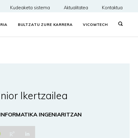
Kudeaketa sistema
Aktualitatea
Kontaktua
RIA
BULTZATU ZURE KARRERA
VICOMTECH
nior Ikertzailea
 INFORMATIKA INGENIARITZAN