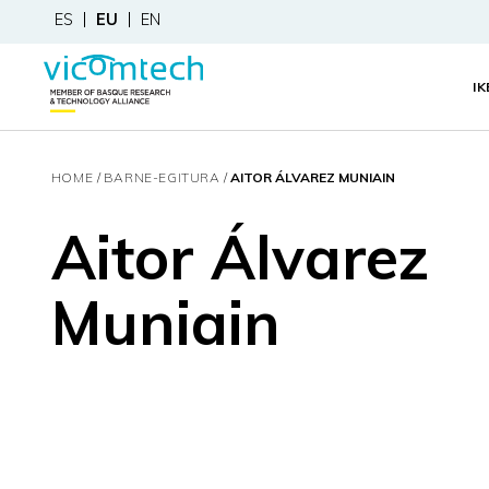
ES
EU
EN
I
HOME
BARNE-EGITURA
AITOR ÁLVAREZ MUNIAIN
Aitor Álvarez
Muniain