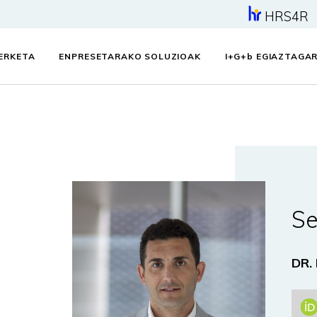
HRS4R
KERKETA
ENPRESETARAKO SOLUZIOAK
I+G+
b
EGIAZTAGAR
Se
DR.