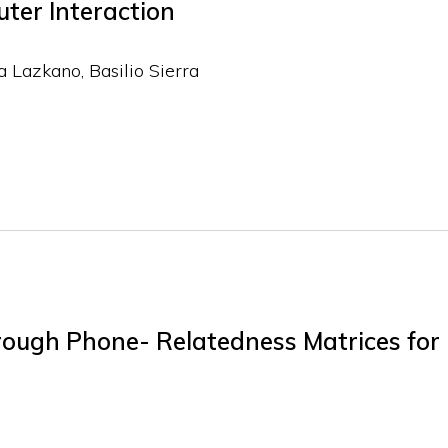
er Interaction
a Lazkano, Basilio Sierra
rough Phone- Relatedness Matrices for 