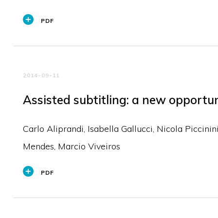
PDF
2014-09-11
Assisted subtitling: a new opportun
Carlo Aliprandi, Isabella Gallucci, Nicola Piccini
Mendes, Marcio Viveiros
PDF