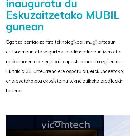
inauguratu du
Eskuzaitzetako MUBIL
gunean
Egoitza berriak zentro teknologikoak mugikortasun
autonomoan eta segurtasun adimendunean ikerketa
aplikatuaren alde egindako apustua indartu egiten du.
Ekitaldia 25. urteurrena ere ospatu du, erakundeetako,
enpresetako eta ekosistema teknologikoko eragileekin
batera.