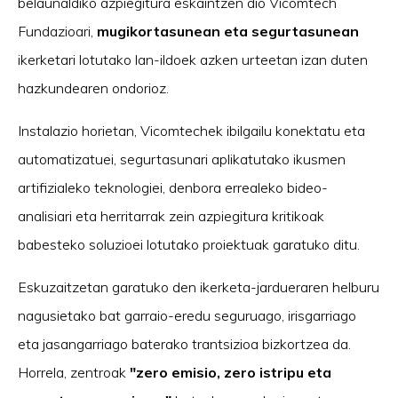
belaunaldiko azpiegitura eskaintzen dio Vicomtech
Fundazioari,
mugikortasunean eta segurtasunean
ikerketari lotutako lan-ildoek azken urteetan izan duten
hazkundearen ondorioz.
Instalazio horietan, Vicomtechek ibilgailu konektatu eta
automatizatuei, segurtasunari aplikatutako ikusmen
artifizialeko teknologiei, denbora errealeko bideo-
analisiari eta herritarrak zein azpiegitura kritikoak
babesteko soluzioei lotutako proiektuak garatuko ditu.
Eskuzaitzetan garatuko den ikerketa-jardueraren helburu
nagusietako bat garraio-eredu seguruago, irisgarriago
eta jasangarriago baterako trantsizioa bizkortzea da.
Horrela, zentroak
"zero emisio, zero istripu eta