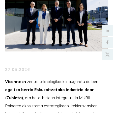
27.05.2026
Vicomtech
zentro teknologikoak inauguratu du bere
egoitza berria Eskuzaitzetako industrialdean
(Zubieta)
, eta bete-betean integratu da MUBIL
Poloaren ekosistema estrategikoan. Irekierak asken