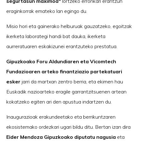
segurtasun maximoa"
lortzeko erronkari erantzun
eraginkorrak emateko lan egingo du.
Misio hori eta gainerako helburuak gauzatzeko, egoitzak
ikerketa laborategi handi bat dauka, ikerketa
aurreratuaren eskakizunei erantzuteko prestatua.
Gipuzkoako Foru Aldundiaren eta Vicomtech
Fundazioaren arteko finantziazio partekatuari
esker
jarri da martxan zentro berria, eta ekimen hau
Euskadik nazioarteko eragile garrantzitsuenen artean
kokatzeko egiten ari den apustua indartzen du.
Inaugurazioak erakundeetako eta berrikuntzaren
ekosistemako ordezkari ugari bildu ditu. Bertan izan dira
Eider Mendoza
Gipuzkoako diputatu nagusia
eta