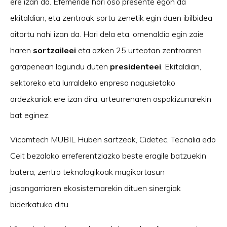
ere izan da. Efemeride hori oso presente egon da
ekitaldian, eta zentroak sortu zenetik egin duen ibilbidea
aitortu nahi izan da. Hori dela eta, omenaldia egin zaie
haren
sortzaileei
eta azken 25 urteotan zentroaren
garapenean lagundu duten
presidenteei
. Ekitaldian,
sektoreko eta lurraldeko enpresa nagusietako
ordezkariak ere izan dira, urteurrenaren ospakizunarekin
bat eginez.
Vicomtech MUBIL Huben sartzeak, Cidetec, Tecnalia edo
Ceit bezalako erreferentziazko beste eragile batzuekin
batera, zentro teknologikoak mugikortasun
jasangarriaren ekosistemarekin dituen sinergiak
biderkatuko ditu.