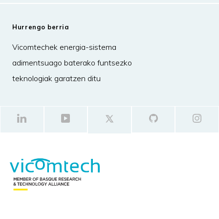
Hurrengo berria
Vicomtechek energia-sistema
adimentsuago baterako funtsezko
teknologiak garatzen ditu