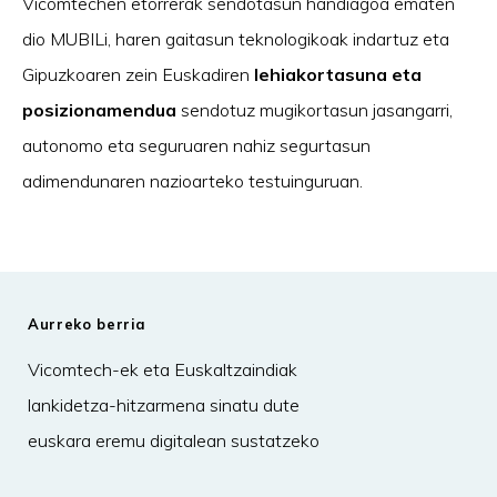
Vicomtechen etorrerak sendotasun handiagoa ematen
dio MUBILi, haren gaitasun teknologikoak indartuz eta
Gipuzkoaren zein Euskadiren
lehiakortasuna eta
posizionamendua
sendotuz mugikortasun jasangarri,
autonomo eta seguruaren nahiz segurtasun
adimendunaren nazioarteko testuinguruan.
Aurreko berria
Vicomtech-ek eta Euskaltzaindiak
lankidetza-hitzarmena sinatu dute
euskara eremu digitalean sustatzeko