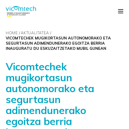
HOME
AKTUALITATEA
VICOMTECHEK MUGIKORTASUN AUTONOMORAKO ETA
SEGURTASUN ADIMENDUNERAKO EGOITZA BERRIA
INAUGURATU DU ESKUZAITZETAKO MUBIL GUNEAN
Vicomtechek
mugikortasun
autonomorako eta
segurtasun
adimendunerako
egoitza berria