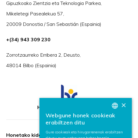
Gipuzkoako Zientzia eta Teknologia Parkea,
Mikeletegi Pasealekua 57,
20009 Donostia / San Sebastián (Espainia)
+(34) 943 309 230
Zorrotzaurreko Erribera 2, Deusto,
48014 Bilbo (Espainia)
×
HR Excellence in Research
Webgune honek cookieak
BASQUE
erabiltzen ditu
SPANISH
Gure cookieak eta hirugarrenenak erabiltzen
Honetako kidea:
ditugu gure webgunea behar bezala
ENGLISH