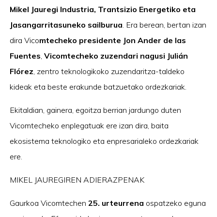
Mikel Jauregi
Industria, Trantsizio Energetiko eta
Jasangarritasuneko sailburua
. Era berean, bertan izan
dira Vico
mtecheko presidente Jon Ander de las
Fuentes
,
Vicomtecheko zuzendari nagusi Julián
Flórez
, zentro teknologikoko zuzendaritza-taldeko
kideak eta beste erakunde batzuetako ordezkariak.
Ekitaldian, gainera, egoitza berrian jardungo duten
Vicomtecheko enplegatuak ere izan dira, baita
ekosistema teknologiko eta enpresarialeko ordezkariak
ere.
MIKEL JAUREGIREN ADIERAZPENAK
Gaurkoa Vicomtechen
25. urteurrena
ospatzeko eguna